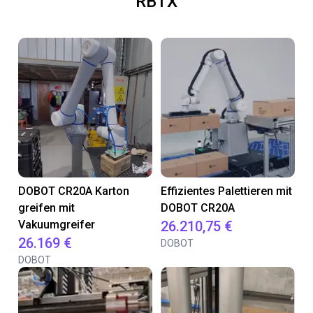
RBTX
DOBOT CR20A Karton
Effizientes Palettieren mit
greifen mit
DOBOT CR20A
Vakuumgreifer
26.210,75 €
26.169 €
DOBOT
DOBOT