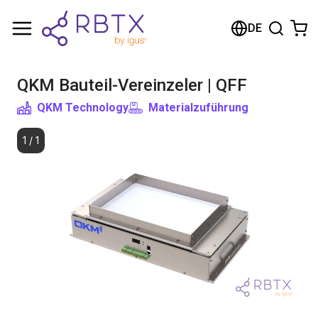
Warenkorb
DE
Ihr Warenkorb ist leer
QKM Bauteil-Vereinzeler | QFF
Im Shop stöbern
QKM Technology
Materialzuführung
1
/
1