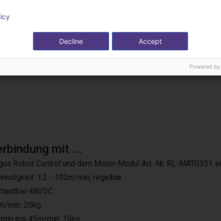
links oder rechts
licy
Decline
Accept
Powered by
erbindung mit ...
r Igus Robot Control und dem Motor-Modul Art.-Nr. RL-MAT0351 s
indigkeit: 1,2 - 102m/min, regelbar
tlastbei 48VDC
m/min: 20kg
min bis 45m/min: 15kg