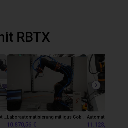
mit RBTX
Automatisiert Kleben mit dem Dobot CR5A
Laborautomatisierung mit igus Cobot ReBeL 6DOF
10.870,56 €
11.128,07 €