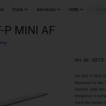
en
Tools
Services
Hilfe
W
Ihr Ware
F-P MINI AF
rung
Art.-Nr.
:
RBTX-
Der GUF-P MINI ist
Bauweise für den T
Gewicht. Dank der 
Integration in kom
Durch die kleinen