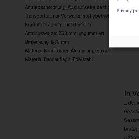
Antriebsanordnung: Auslaufseite seitlich, wahlweise 
Privacy po
Transportart: nur Vorwärts, stetigbetrieb
Kraftübertragung: Direktantrieb
Antriebswalze: Ø33 mm, ungummiert
Umlenkung: Ø33 mm
Material Bandkörper: Aluminium, eloxiert
Material Bandauflage: Edelstahl
In V
... de
Geschw
Gesam
bis 25
> 25m/