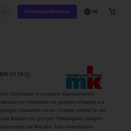
DE
Suche auf RBTX…
Kostenlose Beratung
arenkorb
nkorb ist leer
Im Shop stöbern
MK-0174
 ein Gurtförderer in modularer Aluminiumprofil-
ransport von Kleinteilen mit geringem Volumen und
geringen Einbauhöhe ist der Förderer optimal für die
plexe Anlagen mit geringem Platzangebot geeignet.
 Durchmesser der Antriebs- bzw. Umlenkwalze