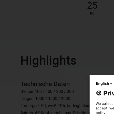
25
kg
Highlights
Technische Daten
English
Breiten: 100 / 150 / 200 / 300
🍪 Pri
Längen: 1000 / 1500 / 2000
We collect 
Fördergurt: PU, weiß FDA, bedingt staufähig, antistat
accept, we'
policy.
Antrieb: AE Kopfantrieb, Igus-Schrittmotor, 24 oder 