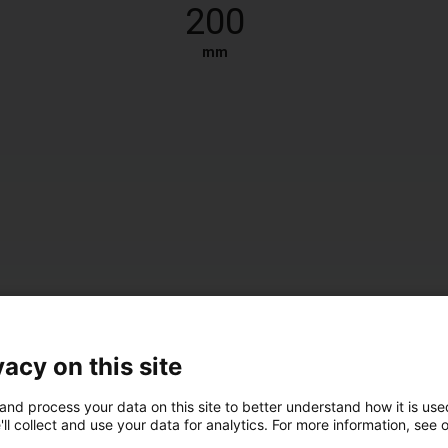
200
mm
vacy on this site
and process your data on this site to better understand how it is used
isch
ll collect and use your data for analytics. For more information, see 
48V, DC