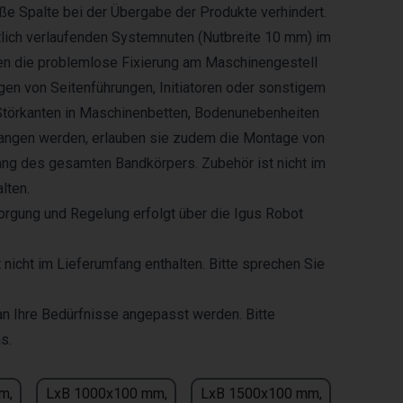
e Spalte bei der Übergabe der Produkte verhindert.
itlich verlaufenden Systemnuten (Nutbreite 10 mm) im
en die problemlose Fixierung am Maschinengestell
en von Seitenführungen, Initiatoren oder sonstigem
törkanten in Maschinenbetten, Bodenunebenheiten
ngen werden, erlauben sie zudem die Montage von
ang des gesamten Bandkörpers. Zubehör ist nicht im
lten.
rgung und Regelung erfolgt über die Igus Robot
t nicht im Lieferumfang enthalten. Bitte sprechen Sie
n Ihre Bedürfnisse angepasst werden. Bitte
s.
m,
LxB 1000x100 mm,
LxB 1500x100 mm,