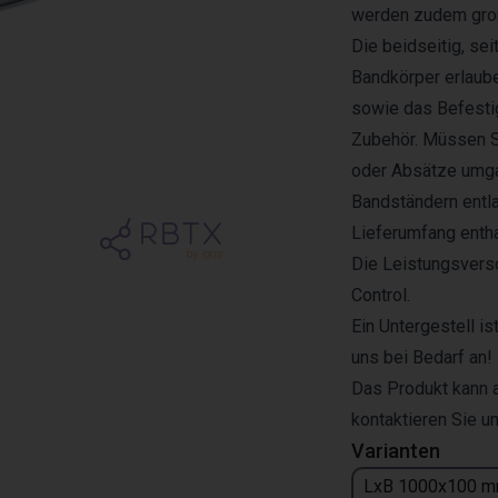
werden zudem groß
Die beidseitig, se
Bandkörper erlaub
sowie das Befestig
Zubehör. Müssen S
oder Absätze umga
Bandständern entl
Lieferumfang entha
Die Leistungsverso
Control.
Ein Untergestell is
uns bei Bedarf an!
Das Produkt kann a
kontaktieren Sie un
Varianten
LxB 1000x100 m