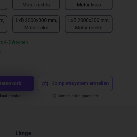
Motor rechts
Motor links
m,
LxB 2000x300 mm,
LxB 2000x300 mm,
Motor links
Motor rechts
it: 4-5 Wochen
d
Warenkorb
Komplettsystem erstellen
nkaufsmodus
Kompatibilität garantiert
Länge