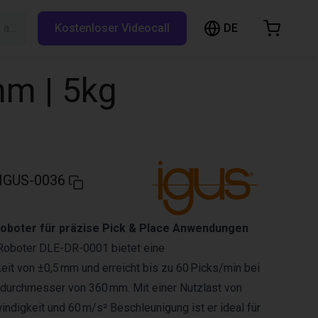
DE
Suche auf RBTX…
Kostenloser Videocall
arenkorb
nkorb ist leer
mm | 5kg
Im Shop stöbern
IGUS-0036
Roboter für präzise Pick & Place Anwendungen
-Roboter DLE-DR-0001 bietet eine
it von ±0,5 mm und erreicht bis zu 60 Picks/min bei
durchmesser von 360 mm. Mit einer Nutzlast von
indigkeit und 60 m/s² Beschleunigung ist er ideal für