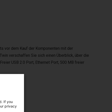
eits vor dem Kauf der Komponenten mit der
Twin verschaffen Sie sich einen Überblick, über die
eier USB 2.0 Port, Ethernet Port, 500 MB freier
. If you
our privacy