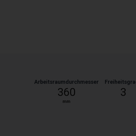
Arbeitsraumdurchmesser
Freiheitsgr
360
3
mm