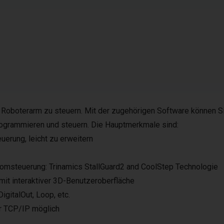
 Roboterarm zu steuern. Mit der zugehörigen Software können S
rogrammieren und steuern. Die Hauptmerkmale sind:
erung, leicht zu erweitern
romsteuerung: Trinamics StallGuard2 and CoolStep Technologie
it interaktiver 3D-Benutzeroberfläche
igitalOut, Loop, etc.
r TCP/IP möglich