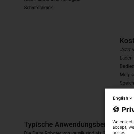
Schaltschrank
Kos
Jetzt 
Laden 
Bedien
Möglic
Speiche
Jetzt 
English
🍪 Pri
We collect 
Typische Anwendungsbereiche
accept, we'
policy.
Die Delta Roboter von igus® sind als 2-Achs oder 3-A