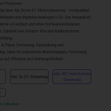
ise Prozesse.
olgt über die Dryve D1 Motorsteuerung – kompatibel
Nopen und digitalen/analogen I/Os. Die Integration
eme ist einfach und ohne Softwareinstallation
 Zubehör wie Initiator-Kits und Kalibrierdorne
ichtung.
 & Place, Sortierung, Verpackung und
ng. Ideal für industrielle Anwendungen, Forschung
 auf Effizienz und Wartungsfreiheit.
Inkl. iRC Hutschienen
Inkl. 3x D1 Steuerung
Steuerung
g
it: 3 Wochen