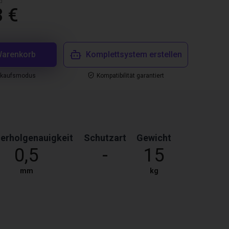
d
3 €
Warenkorb
Komplettsystem erstellen
nkaufsmodus
Kompatibilität garantiert
erholgenauigkeit
Schutzart
Gewicht
0,5
-
15
mm
kg