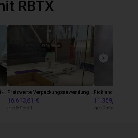
mit RBTX
Förderbandsortieranlage mit dem 3-Achsen-Delta-Roboter
Preiswerte Verpackungsanwendung mit Vakuumgreifer
16.613,61 €
11.359,01 €
igus® GmbH
igus GmbH