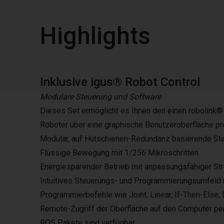
Highlights
Inklusive igus® Robot Control
Modulare Steuerung und Software
Dieses Set ermöglicht es Ihnen den einen robolink®
Roboter über eine graphische Benutzeroberfläche p
Modular, auf Hutschienen-Redundanz basierende Steu
Flüssige Bewegung mit 1/256 Mikroschritten
Energiesparender Betrieb mit anpassungsfähiger St
Intuitives Steuerungs- und Programmierungsumfeld m
Programmierbefehle wie Joint, Linear, If-Then-Else, D
Remote-Zugriff der Oberfläche auf den Computer pe
ROS Pakete sind verfügbar