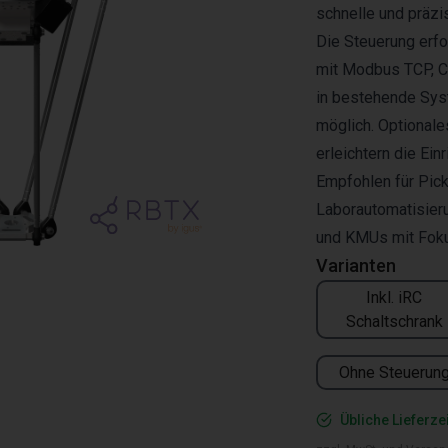
schnelle und präz
Die Steuerung erf
mit Modbus TCP, CA
in bestehende Syst
möglich. Optionales
erleichtern die Einr
Empfohlen für Pick
Laborautomatisieru
und KMUs mit Fokus
Varianten
Inkl. iRC
Schaltschrank
Ohne Steuerun
Übliche Lieferze