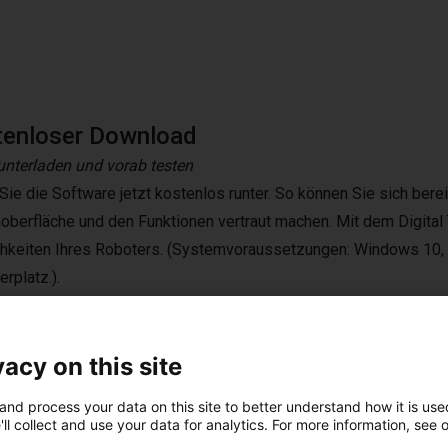
tenloser Download
runterladen und vorab testen
Sie die Software jetzt kostenlos runter. So können Sie sich ber
oberfläche und den Funktionen vertraut machen. Mit dem Digital 
hkeiten Ihres Roboters. (Systemvoraussetzungen: Windows 10, Fr
rplatz.).
kostenlos runterladen
vacy on this site
and process your data on this site to better understand how it is used
ll collect and use your data for analytics. For more information, see 
chs Varianten verfügbar. Sie eignen sich für Pick and Place,