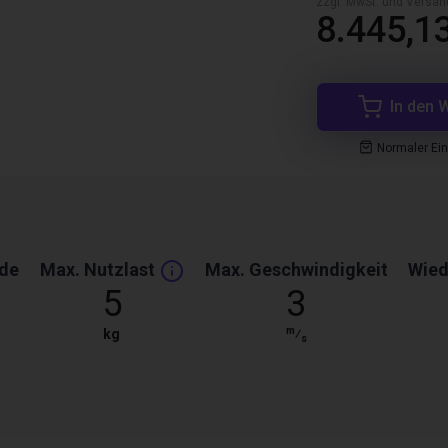
zzgl. MwSt. und Versan
8.445,1
In den 
Normaler Ei
ade
Max. Nutzlast
Max. Geschwindigkeit
Wied
5
3
m
kg
⁄
s