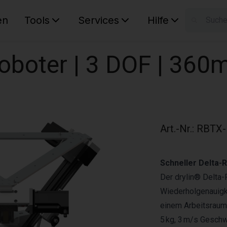
en
Tools
Services
Hilfe
W
Ihr Ware
oboter | 3 DOF | 360
Art.-Nr.
:
RBTX-
Schneller Delta-
Der drylin® Delta
Wiederholgenauigke
einem Arbeitsraum
5 kg, 3 m/s Geschw