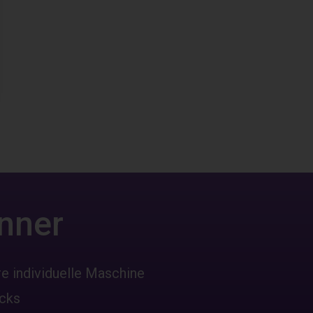
nner
re individuelle Maschine
icks