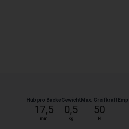
Hub pro Backe
Gewicht
Max. Greifkraft
Empf
17,5
0,5
50
mm
kg
N