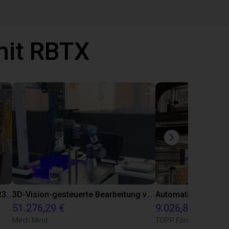
mit RBTX
Flexible Fertigungszelle mit FR5-FR3 Übergabesystem
3D-Vision-gesteuerte Bearbeitung von Getriebewellen
51.276,29 €
9.026,88 €
Mech Mind
TOPP Fördertechnik