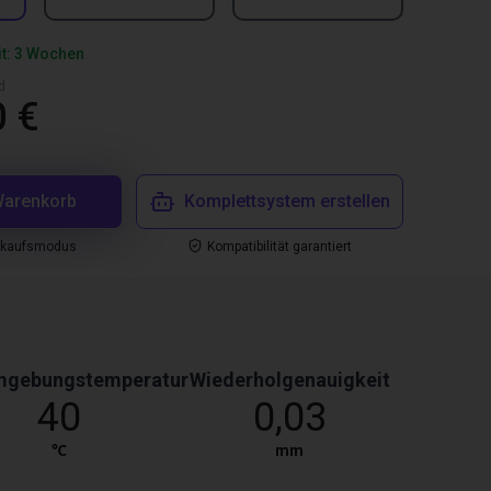
it: 3 Wochen
d
0 €
Warenkorb
Komplettsystem erstellen
nkaufsmodus
Kompatibilität garantiert
mgebungstemperatur
Wiederholgenauigkeit
40
0,03
℃
mm