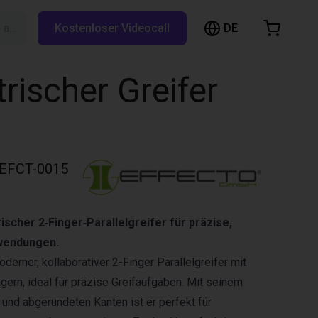
DE
Suche auf RBTX…
Kostenloser Videocall
arenkorb
nkorb ist leer
trischer Greifer
Im Shop stöbern
EFCT-0015
scher 2‑Finger‑Parallelgreifer für präzise,
nwendungen.
derner, kollaborativer 2-Finger Parallelgreifer mit
ern, ideal für präzise Greifaufgaben. Mit seinem
nd abgerundeten Kanten ist er perfekt für