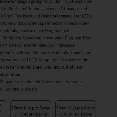
oteranwendungen geeignet. Zu den Hauptfunktionen
 Greifkraft und Position, schnelle Öffnungs- und
ie Greif-Feedback und Objekterkennung über LEDs.
ntroller und die Bremssperrmechanik machen den
insatzfähig auch in rauen Umgebungen.
 IO-Modus-Steuerung sowie einer Plug-and-Play-
griert sich der Greifer mühelos in führende
ysteme. USB- und Ethernet-Protokolle können über
en werden, und ROS-Kompatibilität erweitert die
en in der Robotik. Daten wie Status, Kraft und
ch abrufbar.
G2 eignet sich ideal für Präzisionsaufgaben in
ik, Logistik und mehr.
o
25mm Hub pro Backe
30mm Hub pro Backe
o
/ 140N pro Backe
/ 300N pro Backe