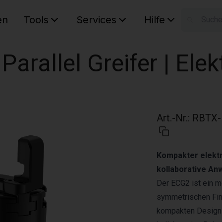
en
Tools
Services
Hilfe
W
Ihr Ware
Parallel Greifer | Elek
Art.-Nr.
:
RBTX-
Kompakter elektri
kollaborative A
Der ECG2 ist ein mo
symmetrischen Fing
kompakten Design u