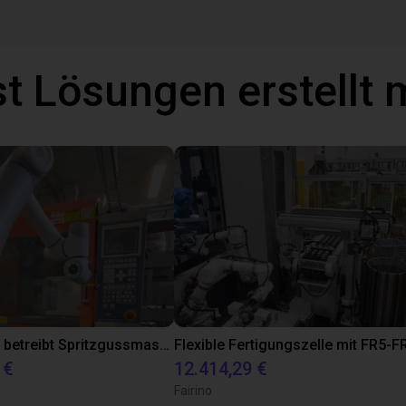
t Lösungen erstellt 
Dobot CR16 betreibt Spritzgussmaschine
 €
12.414,29 €
Fairino