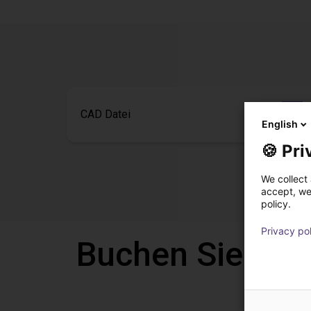
CAD Datei
English
🍪 Pri
We collect 
accept, we'
policy.
Privacy po
Buchen Sie eine