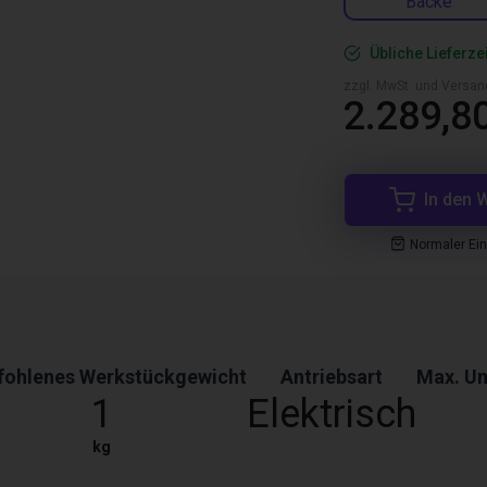
Backe
Übliche Lieferze
zzgl. MwSt. und Versan
2.289,8
In den 
Normaler Ei
ohlenes Werkstückgewicht
Antriebsart
Max. U
1
Elektrisch
kg