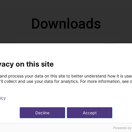
Downloads
Datenblatt
vacy on this site
and process your data on this site to better understand how it is used
Download all
ll collect and use your data for analytics. For more information, see 
licy
n kostenlosen Video
Decline
Accept
Experten
Powered by