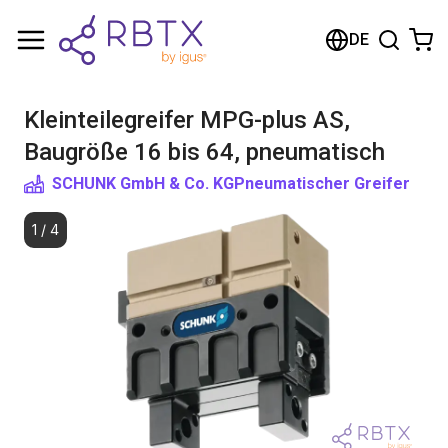
Warenkorb
DE
Ihr Warenkorb ist leer
Kleinteilegreifer MPG-plus AS,
Im Shop stöbern
Baugröße 16 bis 64, pneumatisch
SCHUNK GmbH & Co. KG
Pneumatischer Greifer
1
/
4