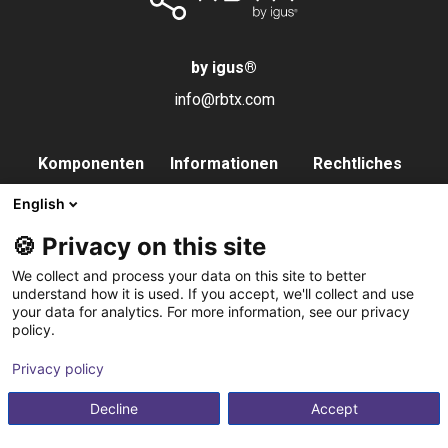
by igus
®
info@rbtx.com
Komponenten
Informationen
Rechtliches
Roboter
Anwendungen
Impressum
English
Endeffektoren
FAQs
Datenschutz
🍪 Privacy on this site
Steuerung
Partner
We collect and process your data on this site to better
Vision
Kontakt
understand how it is used. If you accept, we'll collect and use
your data for analytics. For more information, see our privacy
Pneumatik
Newsletter
policy.
Software
abonnieren
Privacy policy
Service
Integrationsservice
Decline
Accept
Zubehör