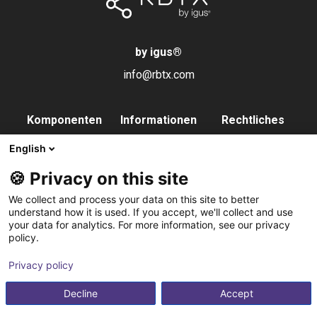
by igus
®
info@rbtx.com
Komponenten
Informationen
Rechtliches
Roboter
Anwendungen
Impressum
English
Endeffektoren
FAQs
Datenschutz
🍪 Privacy on this site
Steuerung
Partner
We collect and process your data on this site to better
Vision
Kontakt
understand how it is used. If you accept, we'll collect and use
your data for analytics. For more information, see our privacy
Pneumatik
Newsletter
policy.
Software
abonnieren
Privacy policy
Service
Integrationsservice
Decline
Accept
Zubehör