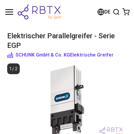
Warenkorb
DE
Ihr Warenkorb ist leer
Elektrischer Parallelgreifer - Serie
Im Shop stöbern
EGP
SCHUNK GmbH & Co. KG
Elektrische Greifer
1
/
2