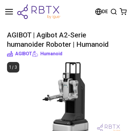
Warenkorb
DE
Ihr Warenkorb ist leer
AGIBOT | Agibot A2-Serie
Im Shop stöbern
humanoider Roboter | Humanoid
AGIBOT
Humanoid
1
/
3