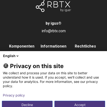
by igus
®
info@rbtx.com
Komponenten
Informationen
Rechtliches
Roboter
Anwendungen
Impressum
English
Endeffektoren
FAQs
Datenschutz
🍪 Privacy on this site
Steuerung
Partner
We collect and process your data on this site to better
Vision
Kontakt
understand how it is used. If you accept, we'll collect and use
your data for analytics. For more information, see our privacy
Pneumatik
Newsletter
policy.
Software
abonnieren
Privacy policy
Service
Integrationsservice
Decline
Accept