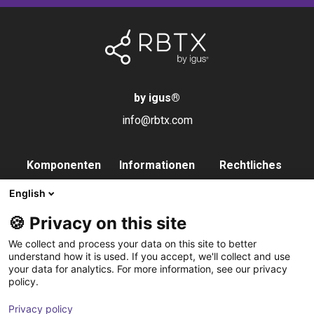
by igus
®
info@rbtx.com
Komponenten
Informationen
Rechtliches
Roboter
Anwendungen
Impressum
English
Endeffektoren
FAQs
Datenschutz
🍪 Privacy on this site
Steuerung
Partner
We collect and process your data on this site to better
Vision
Kontakt
understand how it is used. If you accept, we'll collect and use
your data for analytics. For more information, see our privacy
Pneumatik
Newsletter
policy.
Software
abonnieren
Privacy policy