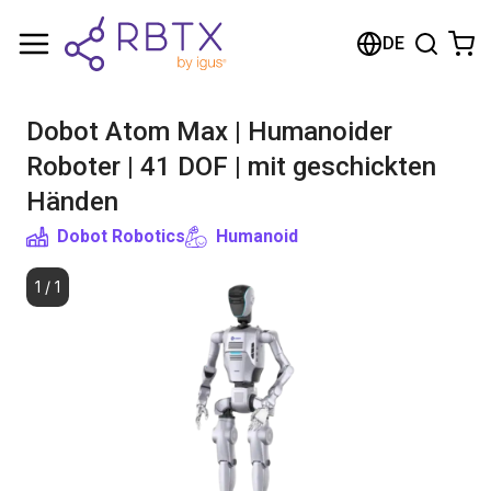
Warenkorb
DE
Ihr Warenkorb ist leer
Dobot Atom Max | Humanoider
Im Shop stöbern
Roboter | 41 DOF | mit geschickten
Händen
Dobot Robotics
Humanoid
1
/
1