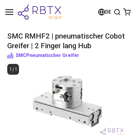
Warenkorb
DE
Ihr Warenkorb ist leer
SMC RMHF2 | pneumatischer Cobot
Im Shop stöbern
Greifer | 2 Finger lang Hub
SMC
Pneumatischer Greifer
1
/
1