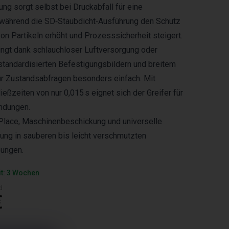
ung sorgt selbst bei Druckabfall für eine
, während die SD‑Staubdicht‑Ausführung den Schutz
on Partikeln erhöht und Prozesssicherheit steigert.
lingt dank schlauchloser Luftversorgung oder
tandardisierten Befestigungsbildern und breitem
r Zustandsabfragen besonders einfach. Mit
eßzeiten von nur 0,015 s eignet sich der Greifer für
ndungen.
‑Place, Maschinenbeschickung und universelle
ng in sauberen bis leicht verschmutzten
ungen.
it: 3 Wochen
d
€