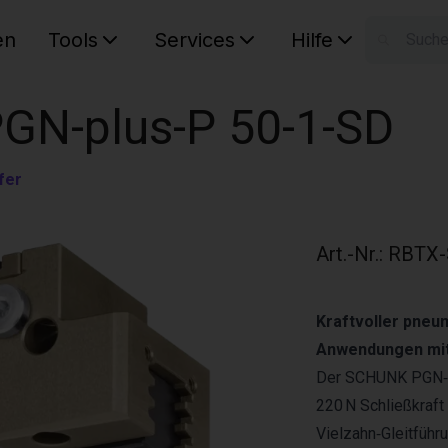
en
Tools
Services
Hilfe
W
Ihr Ware
 PGN-plus-P 50-1-SD
fer
Art.-Nr.
:
RBTX-
Kraftvoller pneum
Anwendungen mit 
Der SCHUNK PGN‑p
220 N Schließkraft
Vielzahn‑Gleitführ