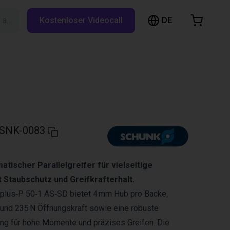
DE
Suche auf RBTX…
Kostenloser Videocall
arenkorb
nkorb ist leer
Im Shop stöbern
SNK-0083
atischer Parallelgreifer für vielseitige
Staubschutz und Greifkrafterhalt.
lus‑P 50‑1 AS‑SD bietet 4 mm Hub pro Backe,
 und 235 N Öffnungskraft sowie eine robuste
ung für hohe Momente und präzises Greifen. Die