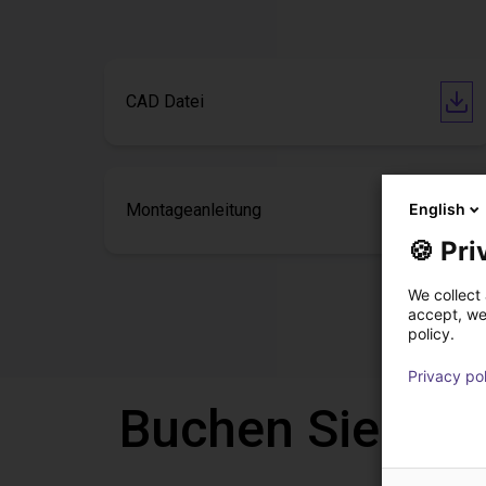
CAD Datei
Montageanleitung
English
🍪 Pri
We collect 
accept, we'
policy.
Privacy po
Buchen Sie eine