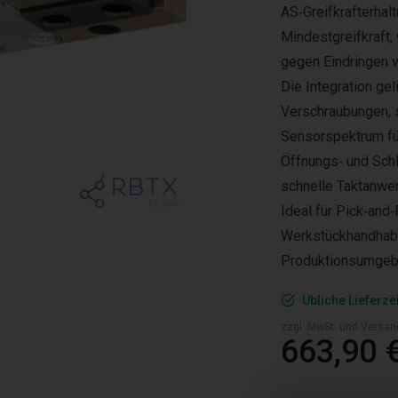
AS‑Greifkrafterhalt
Mindestgreifkraft
gegen Eindringen v
Die Integration ge
Verschraubungen, s
Sensorspektrum fü
Öffnungs‑ und Schli
schnelle Taktanwe
Ideal für Pick‑and
Werkstückhandhabu
Produktionsumgeb
Übliche Lieferze
zzgl. MwSt. und Versan
663,90 