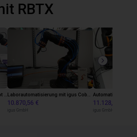
mit RBTX
Automatisiert Kleben mit dem Dobot CR5A
Laborautomatisierung mit igus Cobot ReBeL 6DOF
10.870,56 €
11.128,07 €
igus GmbH
igus GmbH