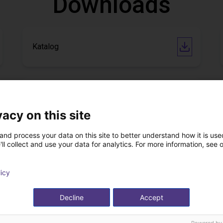
Downloads
Katalog
Link zum Hersteller
vacy on this site
and process your data on this site to better understand how it is used
ll collect and use your data for analytics. For more information, see 
Download all
licy
n kostenlosen Video
Decline
Accept
Experten