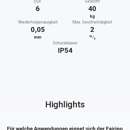
DOF
Gewicht
6
40
kg
Wiederholgenauigkeit
Max. Geschwindigkeit
0,05
2
m
mm
⁄
s
Schutzklasse
IP54
Highlights
Für welche Anwendungen eignet sich der Fairino