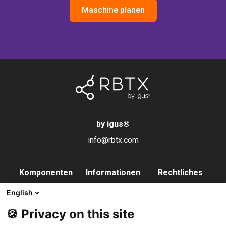
Maschine planen
by igus
®
info@rbtx.com
Komponenten
Informationen
Rechtliches
Roboter
Anwendungen
Impressum
English
Endeffektoren
FAQs
Datenschutz
🍪 Privacy on this site
Steuerung
Partner