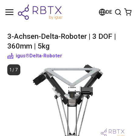
Warenkorb
DE
Ihr Warenkorb ist leer
3-Achsen-Delta-Roboter | 3 DOF |
Im Shop stöbern
360mm | 5kg
igus®
Delta-Roboter
1
/
7