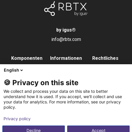
by igus
®
info@rbtx.com
Komponenten
Informationen
Rechtliches
Roboter
Anwendungen
Impressum
English
Endeffektoren
FAQs
Datenschutz
🍪 Privacy on this site
Steuerung
Partner
We collect and process your data on this site to better
Vision
Kontakt
understand how it is used. If you accept, we'll collect and use
your data for analytics. For more information, see our privacy
Pneumatik
Newsletter
policy.
Software
abonnieren
Privacy policy
Service
Integrationsservice
Decline
Accept