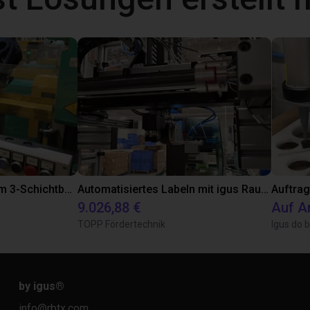
Pick & Place-Roboter im 3-Schichtbetrieb
Automatisiertes Labeln mit igus Raumpotal Roboter
Auftrag
9.026,88 €
Auf A
TOPP Fördertechnik
Igus do b
by igus
®
info@rbtx.com