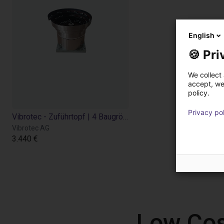
English
🍪 Pri
We collect 
accept, we'
policy.
Privacy po
Vibrotec - Zuführtopf | 4 Baugrößen
Vibrotec AG
3.440 €
Low Cos