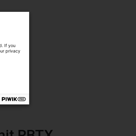
. If you
our privacy
mit RBTX