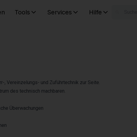
en
Tools
Services
Hilfe
W
Ihr Ware
r-, Vereinzelungs- und Zuführtechnik zur Seite.
rum des technisch machbaren.
tische Überwachungen
men