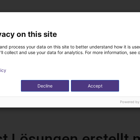
vacy on this site
and process your data on this site to better understand how it is used
ll collect and use your data for analytics. For more information, see 
licy
Decline
Accept
Powered by
t Lösungen erstellt 