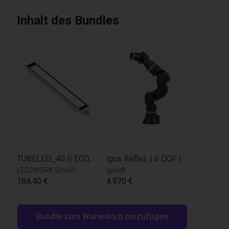
Inhalt des Bundles
TUBELED_40 II ECO, Länge 280 mm, 24V DC
igus ReBeL | 6 DOF | 660 mm | 2 kg
LED2WORK GmbH
igus®
184,40 €
4.970 €
Bundle zum Warenkorb hinzufügen