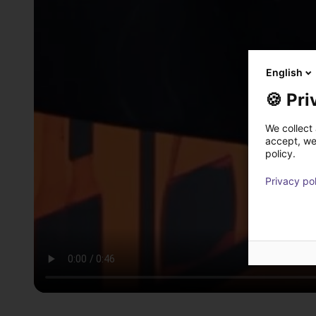
English
🍪 Pri
We collect 
accept, we'
policy.
Privacy po