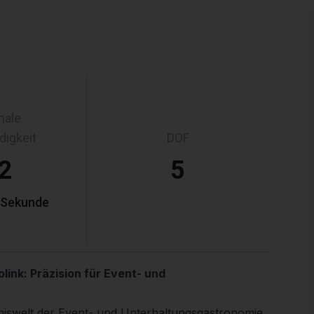
male
digkeit
DOF
,2
5
 Sekunde
ink: Präzision für Event- und
bniswelt der Event- und Unterhaltungsgastronomie