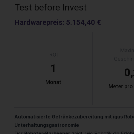
Test before Invest
Hardwarepreis
:
5.154,40 €
Maxi
ROI
Geschin
1
0
Monat
Meter pro
Automatisierte Getränkezubereitung mit igus Robol
Unterhaltungsgastronomie
Der
Roboter-Barkeeper
zeigt, wie Robotik die Erle