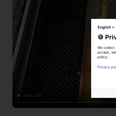
English
🍪 Pri
We collect 
accept, we'
policy.
Privacy po