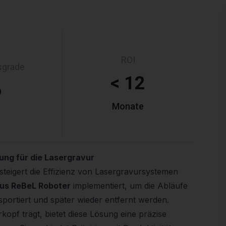
ROI
tsgrade
< 12
6
Monate
ung für die Lasergravur
teigert die Effizienz von Lasergravursystemen
gus ReBeL Roboter
implementiert, um die Abläufe
portiert und später wieder entfernt werden.
opf trägt, bietet diese Lösung eine präzise