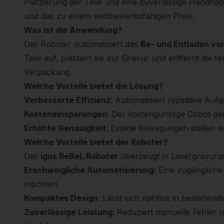
Platzierung der Teile und eine zuverlässige Handhabu
und das zu einem wettbewerbsfähigen Preis.
Was ist die Anwendung?
Der Roboter automatisiert das
Be- und Entladen vo
Teile auf, platziert sie zur Gravur und entfernt die 
Verpackung.
Welche Vorteile bietet die Lösung?
Verbesserte Effizienz
: Automatisiert repetitive Au
Kosteneinsparungen
: Der kostengünstige Cobot gar
Erhöhte Genauigkeit
: Exakte Bewegungen stellen ein
Welche Vorteile bietet der Roboter?
Der
igus ReBeL Roboter
überzeugt in Lasergravur
Erschwingliche Automatisierung
: Eine zugänglich
möchten.
Kompaktes Design
: Lässt sich nahtlos in bestehend
Zuverlässige Leistung
: Reduziert manuelle Fehler 