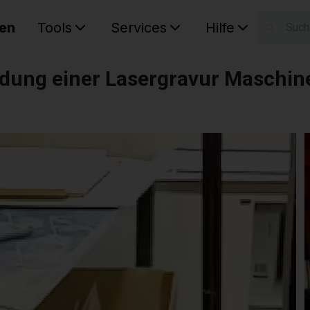
en
Tools
Services
Hilfe
W
Ihr Ware
adung einer Lasergravur Maschin