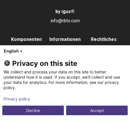
by igus
®
info@rbtx.com
Komponenten
Informationen
Rechtliches
Roboter
Anwendungen
Impressum
English
Endeffektoren
FAQs
Datenschutz
🍪 Privacy on this site
Steuerung
Partner
We collect and process your data on this site to better
Vision
Kontakt
understand how it is used. If you accept, we'll collect and use
your data for analytics. For more information, see our privacy
Pneumatik
Newsletter
policy.
Software
abonnieren
Privacy policy
Service
Integrationsservice
Decline
Accept
Zubehör