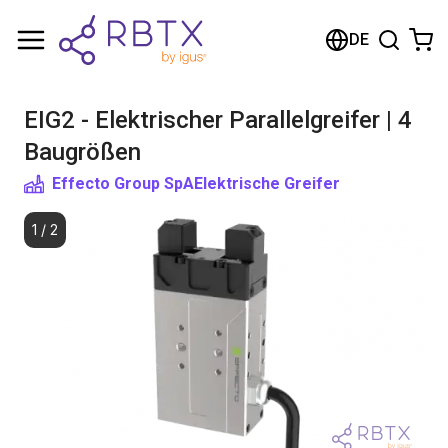
Warenkorb
DE
Ihr Warenkorb ist leer
EIG2 - Elektrischer Parallelgreifer | 4
Im Shop stöbern
Baugrößen
Effecto Group SpA
Elektrische Greifer
1
/
2