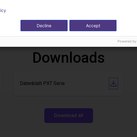
licy
Kommissionierung mit Fairino FR 5 Roboter
 €
9.026,88 €
Decline
Accept
TOPP Fördertechnik
Powered by
Downloads
Datenblatt PXT Serie
Download all