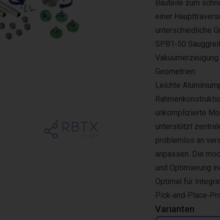
Bauteile zum schne
einer Haupttravers
unterschiedliche Gr
SPB1‑50 Sauggreif
Vakuumerzeugung u
Geometrien.
Leichte Aluminium
Rahmenkonstruktio
unkomplizierte Mo
unterstützt zentra
problemlos an ve
anpassen. Die modu
und Optimierung in
Optimal für Integra
Pick‑and‑Place‑Pr
Varianten