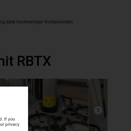
ng dank hochwertiger Komponenten.
mit RBTX
. If you
our privacy