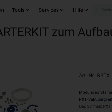
en
Tools
Services
Hilfe
W
Ihr Ware
ARTERKIT zum Aufba
Art.-Nr.
:
RBTX-
Modulares Starte
PXT‑Vakuumgreif
Das Schmalz PXT S