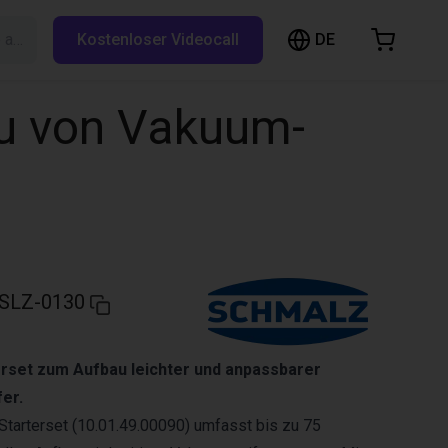
DE
Suche auf RBTX…
Kostenloser Videocall
arenkorb
nkorb ist leer
u von Vakuum-
Im Shop stöbern
SLZ-0130
rset zum Aufbau leichter und anpassbarer
er.
tarterset (10.01.49.00090) umfasst bis zu 75