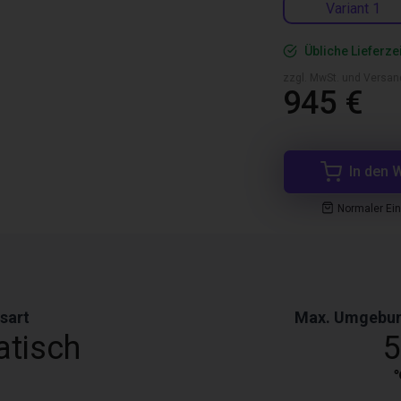
Variant 1
Übliche Lieferze
zzgl. MwSt. und Versan
945 €
In den 
Normaler Ei
sart
Max. Umgebun
tisch
5