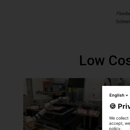
Flexibe
Schnel
Low Cos
English
🍪 Pri
We collect 
accept, we'
policy.