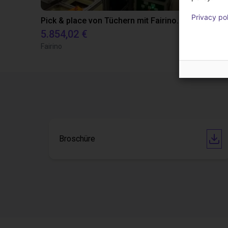
Privacy po
Pick & place von Tüchern mit Fairino FR 5 Roboter
5.854,02 €
20.015,75
Fairino
Fairino
Broschüre