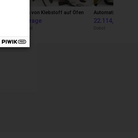
Automatisiertes Labeln mit igus Raumpotal Roboter
Auftragen von Klebstoff auf Öfen
Auf Anfrage
22.114,13 €
Igus do brasil
Dobot