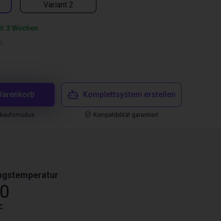
Variant 2
it: 3 Wochen
d
Warenkorb
Komplettsystem erstellen
nkaufsmodus
Kompatibilität garantiert
gstemperatur
0
℃