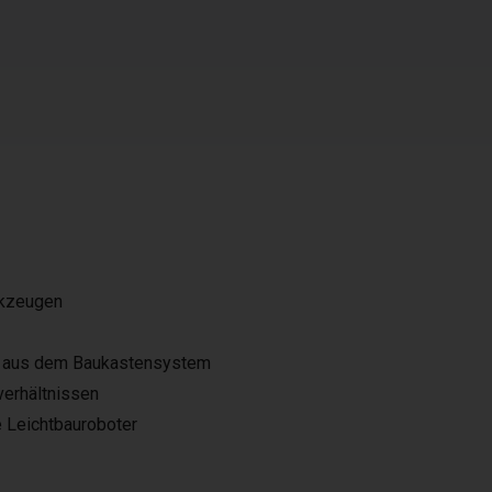
rkzeugen
en aus dem Baukastensystem
verhältnissen
e Leichtbauroboter