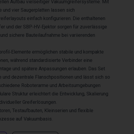
llen Aufbau vielseitiger Vakuumgreifersysteme. Mit
e und vier Saugerplatten lassen sich
eiferlayouts einfach konfigurieren. Die enthaltenen
er und der SBP‑HV‑Ejektor sorgen für zuverlässige
nd sichere Bauteilaufnahme bei variierenden
profil‑Elemente ermöglichen stabile und kompakte
nen, während standardisierte Verbinder eine
ntage und spätere Anpassungen erlauben. Das Set
le und dezentrale Flanschpositionen und lässt sich so
rschiedene Roboterarme und Arbeitsumgebungen
lare Struktur erleichtert die Entwicklung, Skalierung
dividueller Greiferlösungen.
toren, Testaufbauten, Kleinserien und flexible
ozesse auf Vakuumbasis.