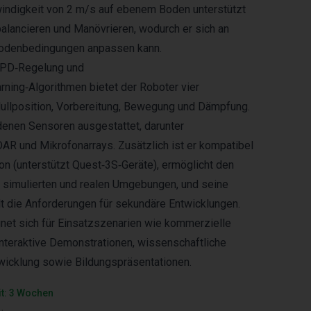
ndigkeit von 2 m/s auf ebenem Boden unterstützt
balancieren und Manövrieren, wodurch er sich an
Bodenbedingungen anpassen kann.
 PD‑Regelung und
ning‑Algorithmen bietet der Roboter vier
ullposition, Vorbereitung, Bewegung und Dämpfung.
edenen Sensoren ausgestattet, darunter
AR und Mikrofonarrays. Zusätzlich ist er kompatibel
on (unterstützt Quest‑3S‑Geräte), ermöglicht den
simulierten und realen Umgebungen, und seine
llt die Anforderungen für sekundäre Entwicklungen.
net sich für Einsatzszenarien wie kommerzielle
interaktive Demonstrationen, wissenschaftliche
wicklung sowie Bildungspräsentationen.
it: 3 Wochen