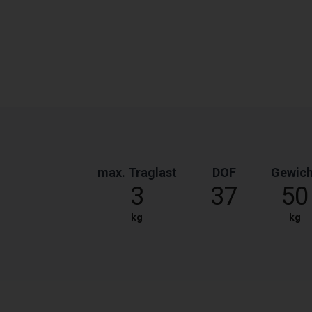
max. Traglast
DOF
Gewich
3
37
50
kg
kg