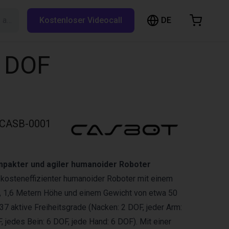
DE
Suche auf RBTX…
Kostenloser Videocall
arenkorb
nkorb ist leer
7 DOF
Im Shop stöbern
CASB-0001
pakter und agiler humanoider Roboter
 kosteneffizienter humanoider Roboter mit einem
 1,6 Metern Höhe und einem Gewicht von etwa 50
 37 aktive Freiheitsgrade (Nacken: 2 DOF, jeder Arm:
F, jedes Bein: 6 DOF, jede Hand: 6 DOF). Mit einer