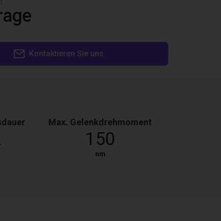
d
rage
Kontaktieren Sie uns
sdauer
Max. Gelenkdrehmoment
2
150
nm