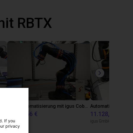
mit RBTX
Automatisiert Kleben mit dem Dobot CR5A
Laborautomatisierung mit igus Cobot ReBeL 6DOF
10.870,56 €
11.128,07 €
. If you
igus GmbH
igus GmbH
our privacy