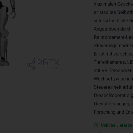
maximalen Geschwi
er stabiles Selbst
unterschiedliche 
Angetrieben durch
Reinforcement‑Lear
Steuerungsmodi: N
Er ist mit verschi
Tiefenkameras, LiD
mit VR‑Teleoperati
Wechsel zwischen 
Steuereinheit erfü
Dieser Roboter eig
Dienstleistungen, 
Forschung und Ent
Übliche Lieferze