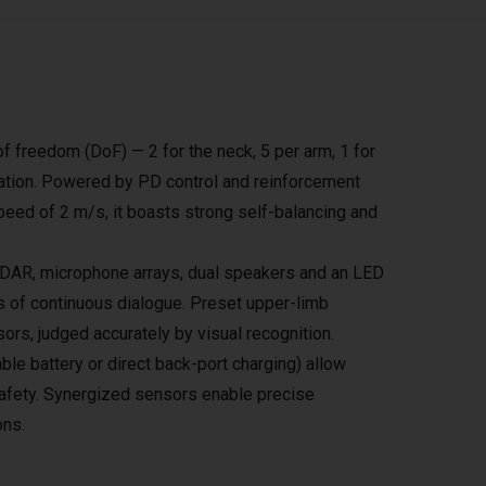
freedom (DoF) — 2 for the neck, 5 per arm, 1 for
nation. Powered by PD control and reinforcement
speed of 2 m/s, it boasts strong self-balancing and
iDAR, microphone arrays, dual speakers and an LED
ds of continuous dialogue. Preset upper-limb
sors, judged accurately by visual recognition.
 battery or direct back-port charging) allow
safety. Synergized sensors enable precise
ons.