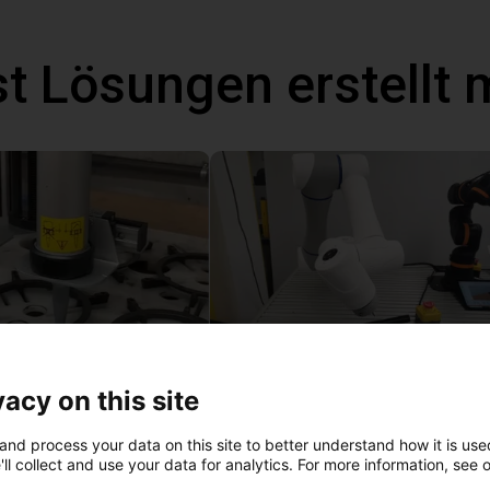
t Lösungen erstellt 
on Klebstoff auf Öfen
vacy on this site
age
22.114,13 €
and process your data on this site to better understand how it is used
Dobot
ll collect and use your data for analytics. For more information, see 