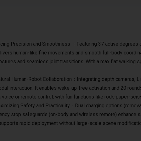
ng Precision and Smoothness ：Featuring 37 active degrees of 
 delivers human-like fine movements and smooth full-body coordi
ostures and seamless joint transitions. With a max flat walking 
atural Human-Robot Collaboration：Integrating depth cameras, L
modal interaction. It enables wake-up-free activation and 20 roun
 voice or remote control, with fun functions like rock-paper-scis
izing Safety and Practicality：Dual charging options (removable
ergency stop safeguards (on-body and wireless remote) enhance 
supports rapid deployment without large-scale scene modificati