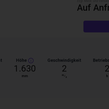
zzgl. MwSt. und Versan
Auf Anf
t
Höhe
Geschwindigkeit
Betrieb
1.630
2
m
mm
⁄
h
s