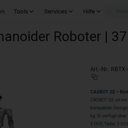
en
Tools
Services
Hilfe
W
Ihr Ware
anoider Roboter | 3
Art.-Nr.
:
RBTX-
CASBOT 02 – Kom
CASBOT 02 ist ein
kompakten Design,
kg. Er verfügt über
5 DOF, Taille: 1 DO