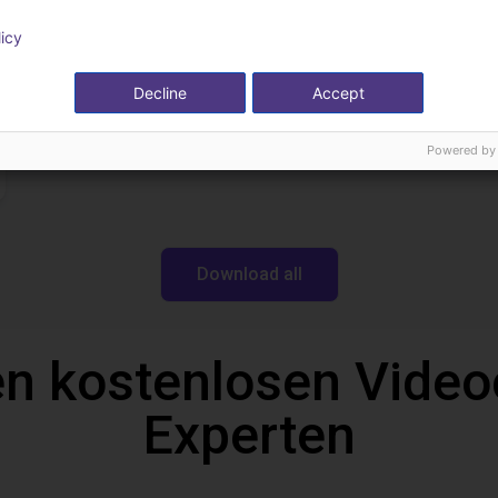
licy
Downloads
Decline
Accept
Powered by
Download all
n kostenlosen Video
Experten