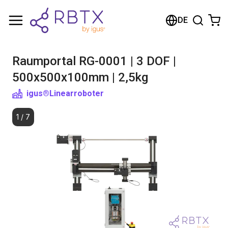
Warenkorb
DE
Ihr Warenkorb ist leer
Raumportal RG-0001 | 3 DOF |
Im Shop stöbern
500x500x100mm | 2,5kg
igus®
Linearroboter
1
/
7