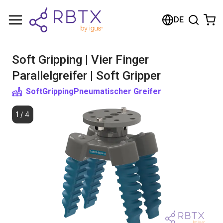
Warenkorb
DE
Ihr Warenkorb ist leer
Soft Gripping | Vier Finger
Im Shop stöbern
Parallelgreifer | Soft Gripper
SoftGripping
Pneumatischer Greifer
1
/
4