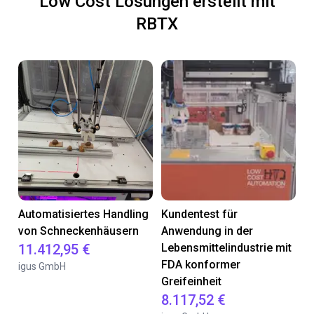
Low Cost Lösungen erstellt mit
RBTX
Automatisiertes Handling
Kundentest für
von Schneckenhäusern
Anwendung in der
11.412,95 €
Lebensmittelindustrie mit
FDA konformer
igus GmbH
Greifeinheit
8.117,52 €