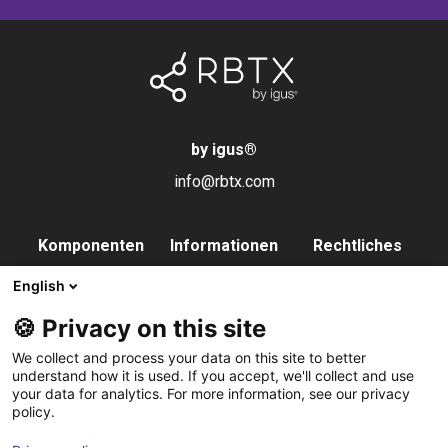
by igus
®
info@rbtx.com
Komponenten
Informationen
Rechtliches
Roboter
Anwendungen
Impressum
English
Endeffektoren
FAQs
Datenschutz
🍪 Privacy on this site
Steuerung
Partner
We collect and process your data on this site to better
Vision
Kontakt
understand how it is used. If you accept, we'll collect and use
your data for analytics. For more information, see our privacy
Pneumatik
Newsletter
policy.
Software
abonnieren