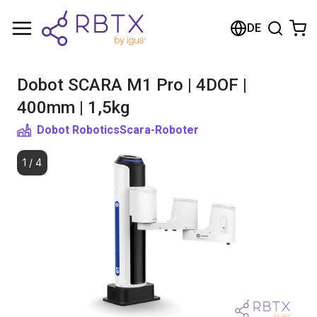
Warenkorb
DE
Ihr Warenkorb ist leer
Dobot SCARA M1 Pro | 4DOF |
Im Shop stöbern
400mm | 1,5kg
Dobot Robotics
Scara-Roboter
1
/
4