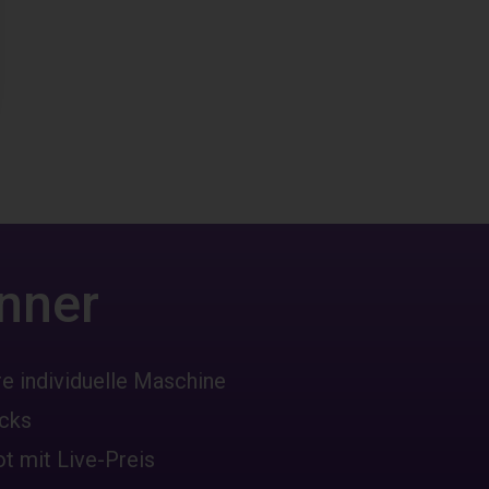
nner
re individuelle Maschine
icks
ot mit Live-Preis