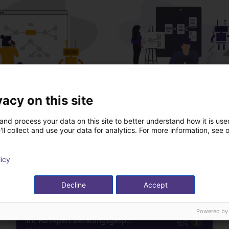
vacy on this site
Wir wählen alle Kompon
n Sie uns Ihre Anwendung
mit Ihnen aus
and process your data on this site to better understand how it is used
ll collect and use your data for analytics. For more information, see 
licy
Decline
Accept
Powered by