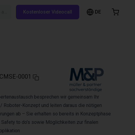
DE
Suche auf RBTX…
Kostenloser Videocall
arenkorb
nkorb ist leer
Im Shop stöbern
CMSE-0001
xpertenaustausch besprechen wir gemeinsam Ihr
/ Roboter-Konzept und leiten daraus die nötigen
rungen ab – Sie erhalten so bereits in Konzeptphase
 Safety to do’s sowie Möglichkeiten zur finalen
plikation