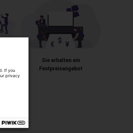
enten
Sie erhalten ein
Festpreisangebot
. If you
our privacy