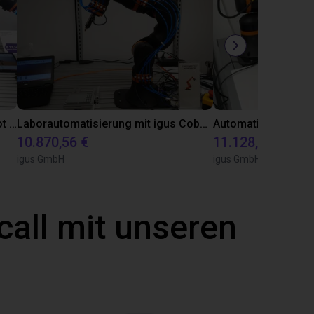
Automatisiert Kleben mit dem Dobot CR5A
Laborautomatisierung mit igus Cobot ReBeL 6DOF
10.870,56 €
11.128,07 €
igus GmbH
igus GmbH
call mit unseren