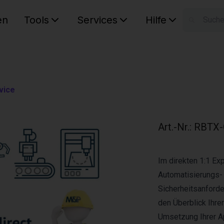
en
Tools
Services
Hilfe
W
Ihr Ware
vice
Art.-Nr.
:
RBTX-
Im direkten 1:1 E
Automatisierungs- 
Sicherheitsanforde
den Überblick Ihrer
Umsetzung Ihrer Ap