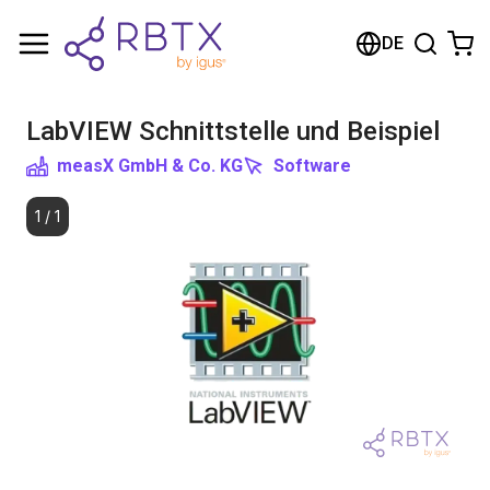
Warenkorb
DE
Ihr Warenkorb ist leer
LabVIEW Schnittstelle und Beispiel
Im Shop stöbern
measX GmbH & Co. KG
Software
1
/
1