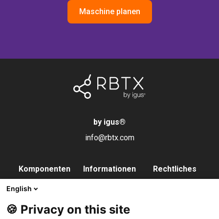
Maschine planen
by igus
®
info@rbtx.com
Komponenten
Informationen
Rechtliches
Roboter
Anwendungen
Impressum
English
Endeffektoren
FAQs
Datenschutz
🍪 Privacy on this site
Steuerung
Partner