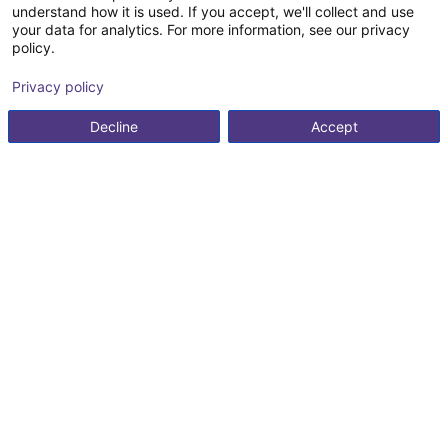
understand how it is used. If you accept, we'll collect and use
your data for analytics. For more information, see our privacy
policy.
Privacy policy
Decline
Accept
2 Komponenten
Roboter testet
Raumportal testet USB
Fünfac
Komponenten anzeigen
8.978,01 €
Lebensdauer von
Port
Tastat
Komponenten aus der
7.040,28 €
4.970
Medizintechnik
igus® GmbH
igus® 
21.580,60 €
igus GmbH
Kostenlose Beratung durch
unsere Experten