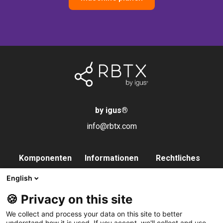
by igus
®
info@rbtx.com
Komponenten
Informationen
Rechtliches
Roboter
Anwendungen
Impressum
English
Endeffektoren
FAQs
Datenschutz
🍪 Privacy on this site
Steuerung
Partner
We collect and process your data on this site to better
Vision
Kontakt
understand how it is used. If you accept, we'll collect and use