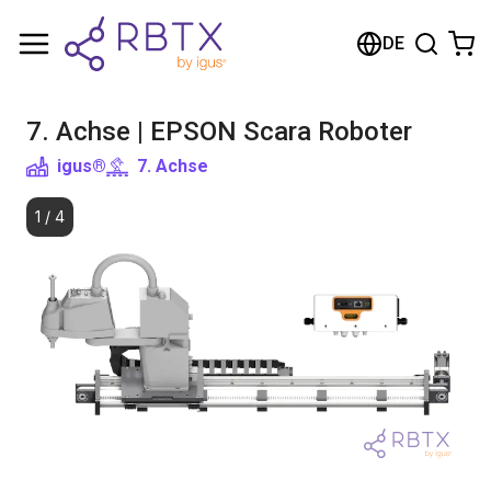
Warenkorb
DE
Ihr Warenkorb ist leer
7. Achse | EPSON Scara Roboter
Im Shop stöbern
igus®
7. Achse
1
/
4