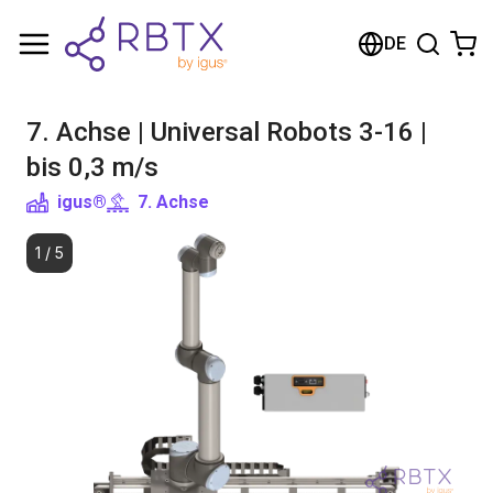
Warenkorb
DE
Ihr Warenkorb ist leer
7. Achse | Universal Robots 3-16 |
Im Shop stöbern
bis 0,3 m/s
igus®
7. Achse
1
/
5