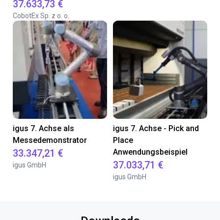
37.633,73 €
CobotEx Sp. z o. o.
igus 7. Achse als
igus 7. Achse - Pick and
Messedemonstrator
Place
33.347,21 €
Anwendungsbeispiel
37.033,71 €
igus GmbH
igus GmbH