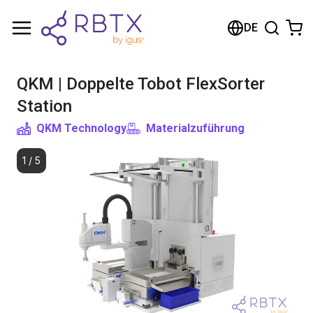
Warenkorb
DE
Ihr Warenkorb ist leer
QKM | Doppelte Tobot FlexSorter
Im Shop stöbern
Station
QKM Technology
Materialzuführung
1
/
5