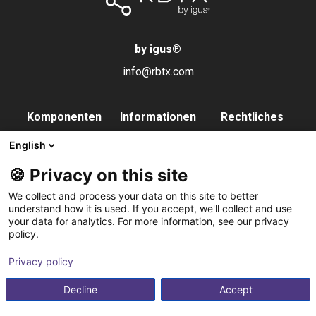
by igus
®
info@rbtx.com
Komponenten
Informationen
Rechtliches
Roboter
Anwendungen
Impressum
English
Endeffektoren
FAQs
Datenschutz
🍪 Privacy on this site
Steuerung
Partner
We collect and process your data on this site to better
Vision
Kontakt
understand how it is used. If you accept, we'll collect and use
your data for analytics. For more information, see our privacy
Pneumatik
Newsletter
policy.
Software
abonnieren
Privacy policy
Service
Integrationsservice
Decline
Accept
Zubehör