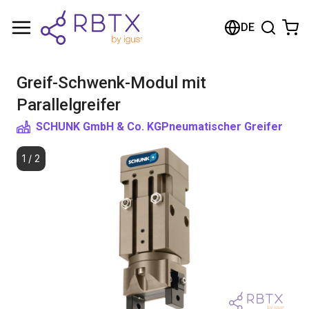
Warenkorb
DE
Ihr Warenkorb ist leer
Greif-Schwenk-Modul mit
Im Shop stöbern
Parallelgreifer
SCHUNK GmbH & Co. KG
Pneumatischer Greifer
1
/
2