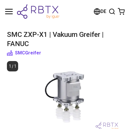
Warenkorb
DE
Ihr Warenkorb ist leer
SMC ZXP-X1 | Vakuum Greifer |
Im Shop stöbern
FANUC
SMC
Greifer
1
/
1