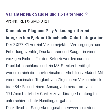
Varianten
:
NBR Sauger und 1.5 Faltenbalg
Art.-Nr.
:
RBTX-SMC-0121
Kompakter Plug‑and‑Play‑Vakuumgreifer mit
integriertem Ejektor für schnelle Cobot‑Integration.
Der ZXP7‑X1 vereint Vakuumejektor, Versorgungs‑ und
Entlüftungsventile, Drucksensor und Sauger in einer
einzigen Einheit. Für den Betrieb werden nur ein
Druckluftanschluss und ein M8‑Stecker benötigt,
wodurch sich die Inbetriebnahme erheblich verkürzt. Mit
einer maximalen Traglast von 7 kg, einem Vakuumdruck
bis −84 kPa und einem Ansaugvolumenstrom von
17 L/min bietet der Greifer zuverlässige Leistung für
unterschiedlichste Handlingaufgaben.
Dank flexibler Saugerkonfigurationen—verschiedene