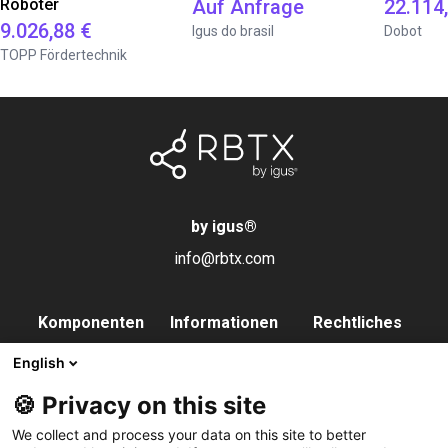
Roboter
Auf Anfrage
22.114
9.026,88 €
Igus do brasil
Dobot
TOPP Fördertechnik
by igus
®
info@rbtx.com
Komponenten
Informationen
Rechtliches
Roboter
Anwendungen
Impressum
English
Endeffektoren
FAQs
Datenschutz
🍪 Privacy on this site
Steuerung
Partner
We collect and process your data on this site to better