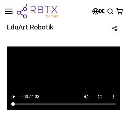
Warenkorb
DE
Ihr Warenkorb ist leer
EduArt Robotik
Im Shop stöbern