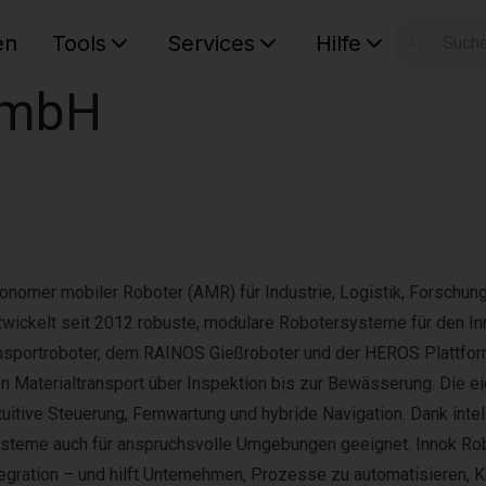
en
Tools
Services
Hilfe
W
GmbH
Ihr Ware
utonomer mobiler Roboter (AMR) für Industrie, Logistik, Forschun
wickelt seit 2012 robuste, modulare Robotersysteme für den In
sportroboter, dem RAINOS Gießroboter und der HEROS Plattfor
n Materialtransport über Inspektion bis zur Bewässerung. Die e
itive Steuerung, Fernwartung und hybride Navigation. Dank intel
ysteme auch für anspruchsvolle Umgebungen geeignet. Innok Ro
ntegration – und hilft Unternehmen, Prozesse zu automatisieren, 