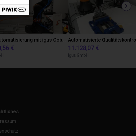
Laborautomatisierung mit igus Cobot ReBeL 6DOF
0,56 €
11.128,07 €
bH
igus GmbH
htliches
ressum
enschutz