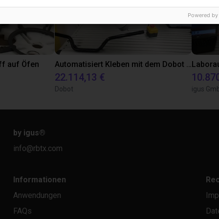
Powered by
ff auf Öfen
Automatisiert Kleben mit dem Dobot CR5A
22.114,13 €
10.87
Dobot
igus Gm
by igus
®
info@rbtx.com
Informationen
Rec
Anwendungen
Imp
FAQs
Dat