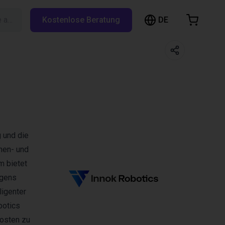
DE
Suche auf RBTX…
Kostenlose Beratung
arenkorb
nkorb ist leer
Im Shop stöbern
g und die
nen- und
m bietet
igens
ligenter
botics
Kosten zu