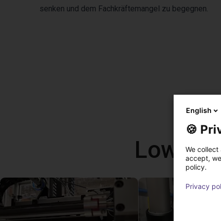
senken und dem Fachkräftemangel zu begegnen.
English
🍪 Pri
Low Cos
We collect 
accept, we'
policy.
Privacy po