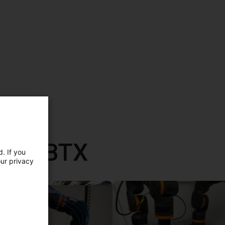
mit RBTX
. If you
our privacy