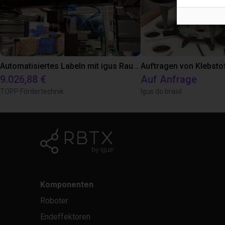
Automatisiertes Labeln mit igus Raumpotal Roboter
Auftragen von Klebsto
9.026,88 €
Auf Anfrage
TOPP Fördertechnik
Igus do brasil
Komponenten
Roboter
Endeffektoren