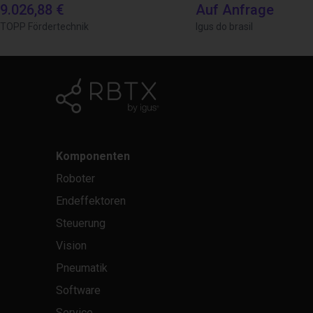
9.026,88 €
Auf Anfrage
TOPP Fördertechnik
Igus do brasil
Komponenten
Roboter
Endeffektoren
Steuerung
Vision
Pneumatik
Software
Service