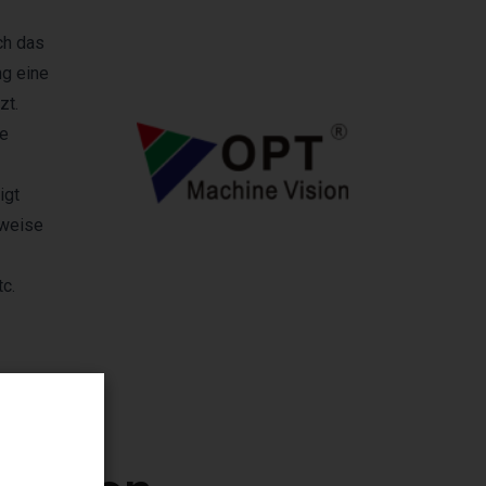
ch das
ng eine
zt.
he
igt
sweise
c.