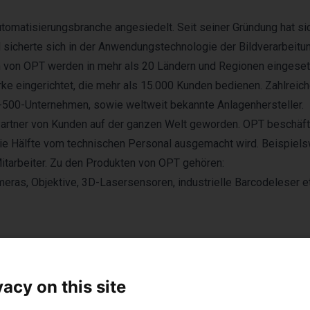
tomatisierungsbranche angesiedelt. Seit seiner Gründung hat si
 sicherte sich in der Anwendungstechnologie der Bildverarbeitu
n von OPT werden in mehr als 20 Ländern und Regionen eingeset
e eingerichtet, die mehr als 15.000 Kunden bedienen. Zahlreic
500-Unternehmen, sowie weltweit bekannte Anlagenhersteller.
artner von Kunden auf der ganzen Welt geworden. OPT beschäft
 die Hälfte vom technischen Personal ausgemacht wird. Beispiel
itarbeiter. Zu den Produkten von OPT gehören:
meras, Objektive, 3D-Lasersensoren, industrielle Barcodeleser et
vacy on this site