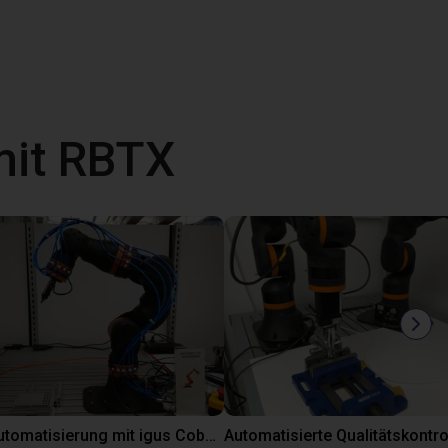
mit RBTX
Laborautomatisierung mit igus Cobot ReBeL 6DOF