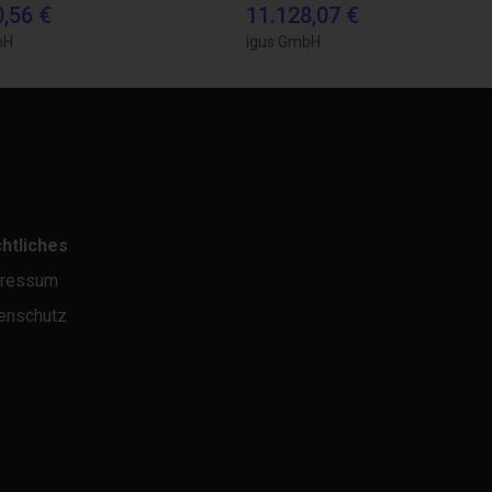
0,56 €
11.128,07 €
bH
igus GmbH
htliches
ressum
enschutz