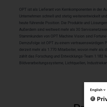
OPT ist als Lieferant von Kernkomponenten in der Au
Unternehmen schnell und stetig weiterentwickelt und
heute führende Position. Die Produkte und Lösunge
Außerdem sind weltweit mehr als 30 Servicenetzwerk
Stammkunden von OPT Machine Vision sind Fortune-
Demzufolge ist OPT zu einem vertrauenswürdigen P
derzeit mehr als 1.770 Mitarbeiter, wovon mehr als
zählt das Forschung und Entwicklungs-Team 1.182 M
Bildverarbeitungssysteme, Lichtquellen, Industrieka
English
🍪 Pri