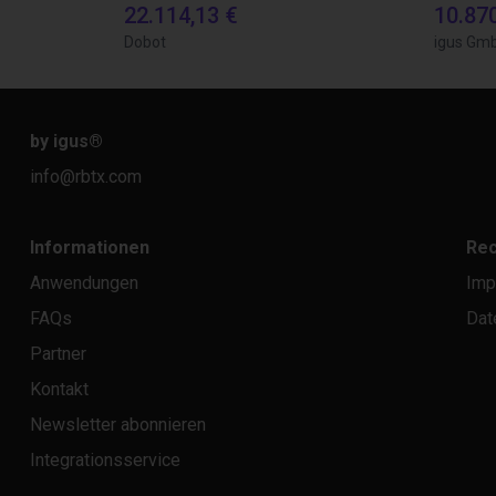
22.114,13 €
10.87
Dobot
igus Gm
by igus
®
info@rbtx.com
Informationen
Rec
Anwendungen
Imp
FAQs
Dat
Partner
Kontakt
Newsletter abonnieren
Integrationsservice