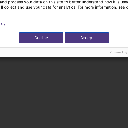
kte von OPT Machine 
and process your data on this site to better understand how it is used
ll collect and use your data for analytics. For more information, see 
licy
Decline
Accept
Powered by