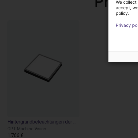
Produ
We collect 
accept, we'
policy.
Privacy po
Hintergrundbeleuchtungen der OPT-FL-Serie
OPT Machine Vision
1.766 €