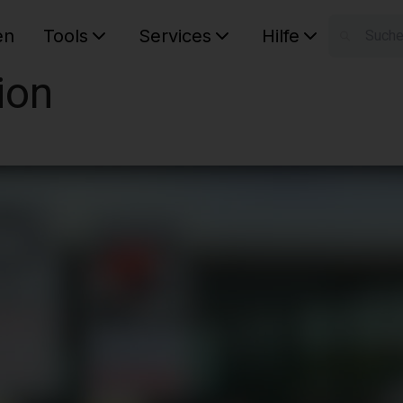
en
Tools
Services
Hilfe
W
ion
Ihr Ware