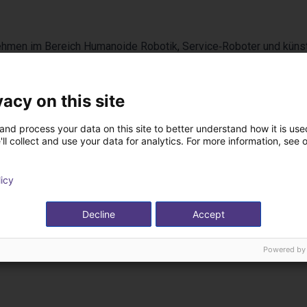
ehmen im Bereich Humanoide Robotik, Service‑Roboter und künst
n Shenzhen, China, entwickelt UBTECH intelligente Roboterlösunge
. International bekannt ist das Unternehmen für humanoide Robo
vacy on this site
 und Yanshee. UBTECH kombiniert KI‑Algorithmen, maschinelles 
e und flexible Mensch‑Roboter‑Interaktion zu ermöglichen. Mit 
and process your data on this site to better understand how it is used
ll collect and use your data for analytics. For more information, see 
r klaren Vision für embodied AI treibt UBTECH die Kommerziali
ligenter Automatisierung maßgeblich voran.
licy
Decline
Accept
Powered by