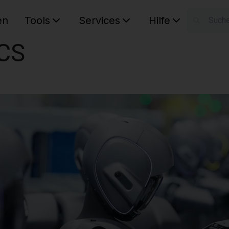
en
Tools
Services
Hilfe
W
CS
Ihr Ware