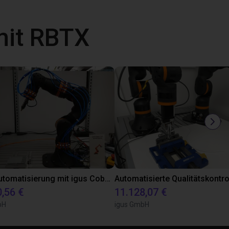
mit RBTX
Laborautomatisierung mit igus Cobot ReBeL 6DOF
0,56 €
11.128,07 €
bH
igus GmbH