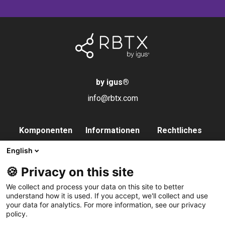
by igus
®
info@rbtx.com
Komponenten
Informationen
Rechtliches
Roboter
Anwendungen
Impressum
English
Endeffektoren
FAQs
Datenschutz
🍪 Privacy on this site
Steuerung
Partner
We collect and process your data on this site to better
Vision
Kontakt
understand how it is used. If you accept, we'll collect and use
your data for analytics. For more information, see our privacy
Pneumatik
Newsletter
policy.