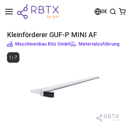
Warenkorb
DE
Ihr Warenkorb ist leer
Kleinförderer GUF-P MINI AF
Im Shop stöbern
Maschinenbau Kitz GmbH
Materialzuführung
1
/
7