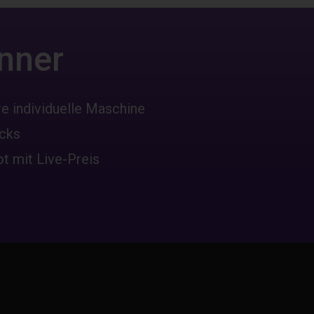
nner
re individuelle Maschine
icks
ot mit Live-Preis