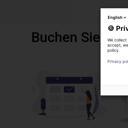
English
🍪 Pri
Buchen Sie eine
We collect 
accept, we'
policy.
Privacy po