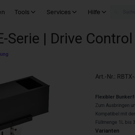
en
Tools
Services
Hilfe
W
Ihr Ware
-Serie | Drive Contro
rung
Art.-Nr.
:
RBTX-
Flexibler Bunker
Zum Ausbringen un
Kompatibel mit de
Füllmenge 1L bis 
Varianten