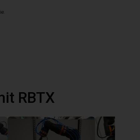
ie.
mit RBTX