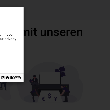
call mit unseren
. If you
our privacy