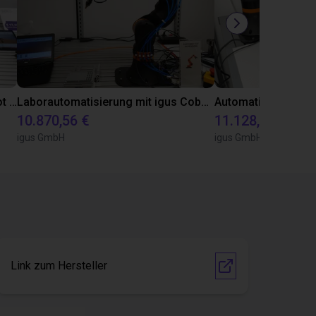
Automatisiert Kleben mit dem Dobot CR5A
Laborautomatisierung mit igus Cobot ReBeL 6DOF
10.870,56 €
11.128,07 €
igus GmbH
igus GmbH
Link zum Hersteller