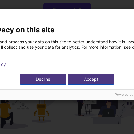
Download all
vacy on this site
n kostenlosen Video
and process your data on this site to better understand how it is used
ll collect and use your data for analytics. For more information, see 
Experten
licy
Decline
Accept
Powered by