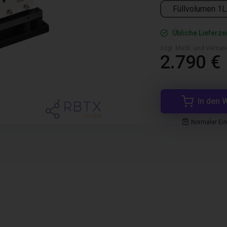
Füllvolumen 1L
Übliche Lieferze
zzgl. MwSt. und Versan
2.790 €
In den 
Normaler Ei