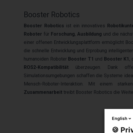
Booster Robotics
Booster Robotics
ist ein innovatives
Robotikun
Roboter
für
Forschung
,
Ausbildung
und die nächs
einer offenen Entwicklungsplattform ermöglicht Bo
die schnelle Entwicklung und Erprobung intelligen
humanoiden Roboter
Booster T1
und
Booster K1
,
ROS2-Kompatibilität
überzeugen. Dank offene
Simulationsumgebungen schaffen die Systeme idea
Mensch-Roboter-Interaktion. Mit einem star
Zusammenarbeit
treibt Booster Robotics die Weite
English
🍪 Pri