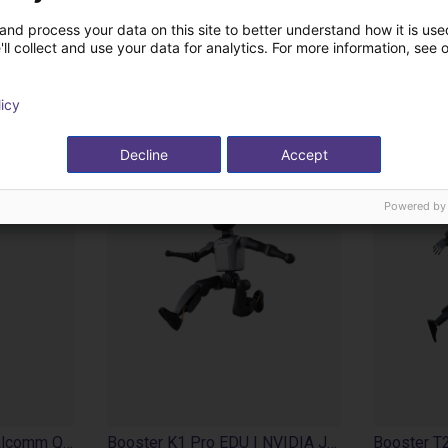
and process your data on this site to better understand how it is used
ukte von Booster Rob
ll collect and use your data for analytics. For more information, see 
licy
Decline
Accept
Powered by
Booster K1 Geek | Qualcomm QCS 8550 | 48 Tops
Booster K1 Pro EDU | NVIDIA Jetson AGX Orin 32GB | 200 TOPS