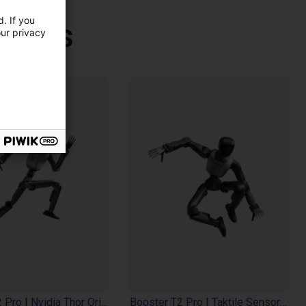
. If you
otics
our privacy
Booster T2 Pro | Nvidia Thor Orin | 2000 TOPS
Booster T2 Pro | Taktile Sensorik | Jetson AGX Orin 32GB | 200 TOPS