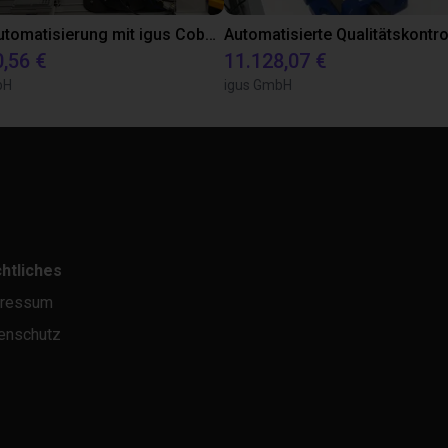
Laborautomatisierung mit igus Cobot ReBeL 6DOF
0,56 €
11.128,07 €
bH
igus GmbH
htliches
ressum
enschutz