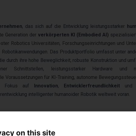
ternehmen
, das sich auf die Entwicklung leistungsstarker
hum
te Generation der
verkörperten KI (Embodied AI)
spezialisiert
oster Robotics Universitäten, Forschungseinrichtungen und Un
ter Robotikanwendungen. Das Produktportfolio umfasst unter an
 die durch ihre hohe Beweglichkeit, robuste Konstruktion und u
r Schnittstellen, leistungsstarker Hardware und m
le Voraussetzungen für KI-Training, autonome Bewegungssteue
ken Fokus auf
Innovation
,
Entwicklerfreundlichkeit
un
rentwicklung intelligenter humanoider Robotik weltweit voran.
vacy on this site