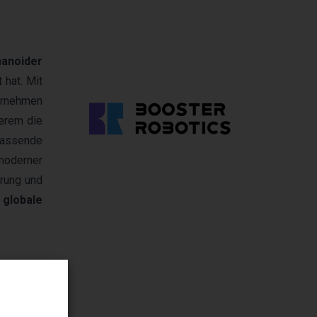
anoider
 hat. Mit
ternehmen
derem die
mfassende
oderner
rung und
d
globale