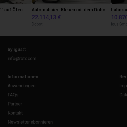
ff auf Öfen
Automatisiert Kleben mit dem Dobot CR5A
22.114,13 €
10.87
Dobot
igus Gm
by igus
®
info@rbtx.com
Informationen
Rec
Anwendungen
Imp
FAQs
Dat
Partner
Kontakt
Newsletter abonnieren