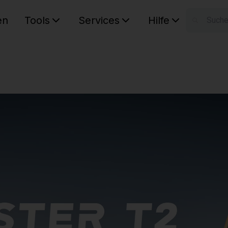
en
Tools
Services
Hilfe
W
Ihr Ware